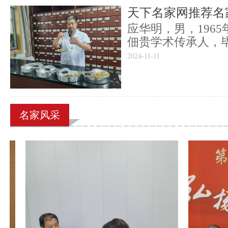
天下名家网推荐名
应华明，男，196
佃贵学术传承人，
负责人，北京应氏
2024-11-11
氏宗亲总会江苏分
名家风采