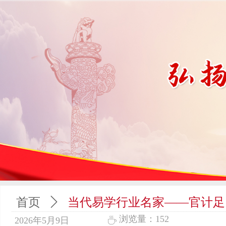
首页
ꄲ
当代易学行业名家——官计足
浏览量：
152
ꄘ
2026年5月9日