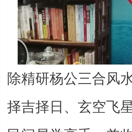
除精研杨公三合风
择吉择日、玄空飞