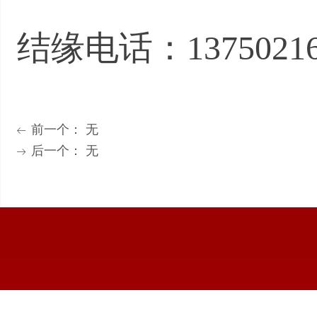
结缘电话：13750216
前一个：
无
ꂃ
后一个：
无
ꁹ