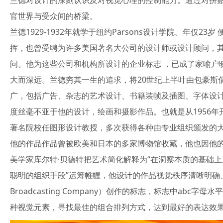
兰德对设计的深刻认识及对视觉心理的控制能力。通过对拼
官世界与受众间的桥梁。
兰德1929-1932年就学于纽约Parsons设计学院。年仅2
挥，也曾受聘为许多美国著名大公司的设计师或设计顾问，其中
问。他为这些公司和机构所设计的企业标志 ，已成了家喻户
大而深远。兰德穷其一生的追求，将20世纪上半叶由包豪斯
广，包括广告、杂志的艺术设计、书籍装帧及插图、字体设
度丝毫不亚于他的设计，绘画和摄影作品。也就是从1956
著名院校任图形设计教授，多次获得各种由专业组织颁发的大
他的作品作品曾被欧美和日本的多家博物馆收藏，他也因他
美学家库尔特·贝德特把艺术简化解释为“在洞察本质的基础
聪明的组织手段”运筹帷幄，他设计的作品视觉秩序清晰明确、画
Broadcasting Company）创作的标志，标志中
种视觉元素，寻找最佳的组合排列方式，达到最好的表达效