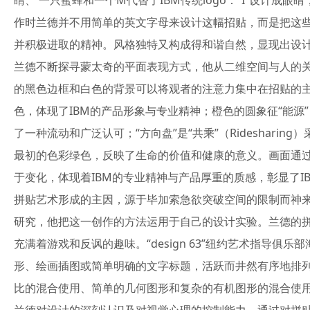
睛、 一只蜜蜂和一个M代替了IBM传统logo：“I”设计
作时兰德并不用简单的英文字母来设计这幅招贴，而是把这些
并积极进取的精神。风格独特又构成得和谐自然，显现出设
兰德不断探寻蒙太奇的平面表现方式，他从二维空间与人的关
的黑色边框和白色的背景可以将观者的注意力集中在招贴的主要内容
色，体现了IBM的产品形象与专业精神；橙色的圆象征“能源”（Ene
了一种流动和广泛认可；“方向盘”是“共乘”（Ridesharing
最初的色彩绿色，反映了生命的价值和健康的意义。画面通
于变化，体现着IBM的专业精神与产品厚重的质感，彰显了
拼贴艺术形成的主因，源于毕加索急欲突破空间的限制而神
研究，他把这一创作的方法运用于自己的设计实验。兰德的
充满着游戏和反讽的趣味。“design 63”纽约艺术指
形、绘画插图或简单明确的文字标题，活跃而井然有序地排
比的混合使用、简单的几何图形和复杂的有机图形的混合使用