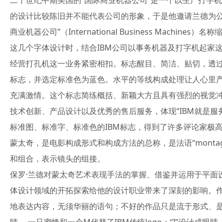
二十世纪中期美国的“国际商业机器公司”是一个以生产打字机、电脑
的设计比较陈旧并不能代表公司的形象，于是他邀请兰德为公
商业机器公司”（International Business Mac
这几个字体设计时，结合IBM公司以事务机器及打字机起家这
经营打孔机这一业务紧密相扣。标志醒目、简洁、贴切，透过这
标志，并选定标准色为蓝色。水平的等线构成处理让人心里
充满激情。这个标志简练概括、新颖大方且具有强烈的视觉冲
技术创新、产品设计以及优秀的售后服务，体现“IBM就是服
标准图、标准字、标准色的IBM标志，得到了许多评论家极
蒙太奇，是电影构成形式和构成方法的总称，是法语“mont
和组合，表示镜头的组接。
保罗·兰德对蒙太奇艺术表现手法的掌握、借鉴并运用于平面
体设计领域的开拓探索给他的设计职业带来了深刻的影响。作
地表达内容，无须华丽的语句；不好的作品只是流于形式、